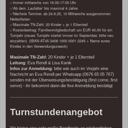
✅immer mittwochs von 16.00-17:00 Uhr
✅Ab dem ‚Laufalter‘ bis maximal 4 Jahre
✅Nächste Termine: ab 24.9.25, 10 Mittwoche ausgenommen
Herbstferien
✅Maximale TN-Zahl: 20 Kinder + je 1 Elternteil
✅Kostenbeitrag: Familienmitgliedschaft um EUR 40,00 für ein
Turnjahr (neues Turnjahr startet immer im September, bitte neu
einzahlen)
(IBAN AT45 3408 1000 0001 2245 + Name eures
Kindes in den Verwendungszweck)
Maximale TN-Zahl
: 20 Kinder + je 1 Elternteil
Leitung
: Eva Rendl & Lisa Kanik
Infos zur Anmeldung
: bitte wie auch im Vorjahr eine
Nachricht an Eva Rendl per Whatsapp (0676 65 05 767)
senden mit der Überweisungsbestätigung (first come, first
serve) - ihr bekommt dann die fixe Anmeldung bestätigt
Turnstundenangebot
Wir bieten eine sehr große Bandbreite an wöchentlichen